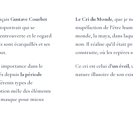
nçais
Gustave Courbet
Le Cri du Monde
, que je 
toportrait qui se
stupéfaction de l’être hum
 entrouverte et le regard
monde, la maya, dans laque
 sont écarquillés et ses
non. Il réalise qu’il était 
ux.
construite, où les repères s
 importance dans le
Ce cri est celui d’
un éveil
, 
sés depuis
la période
nature illusoire de son exi
férents types de
ption mêle des éléments
 le masque pour mieux