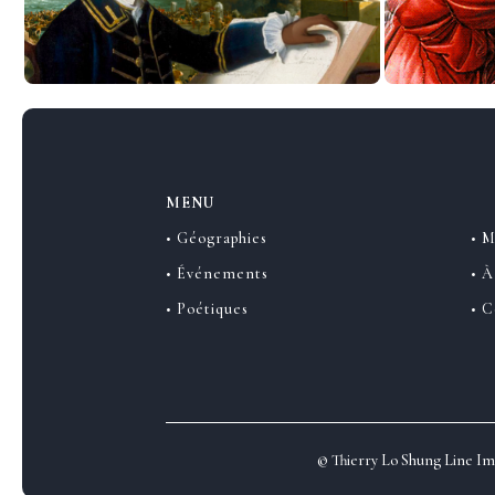
MENU
• Géographies
• M
• Événements
• À
• Poétiques
• C
© Thierry Lo Shung Line Ima