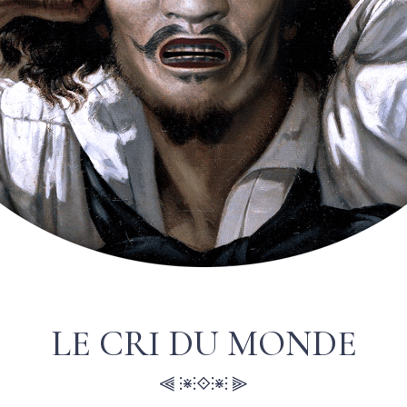
LE CRI DU MONDE
⫷ ⫶⋇⫶⟐⫶⋇⫶ ⫸