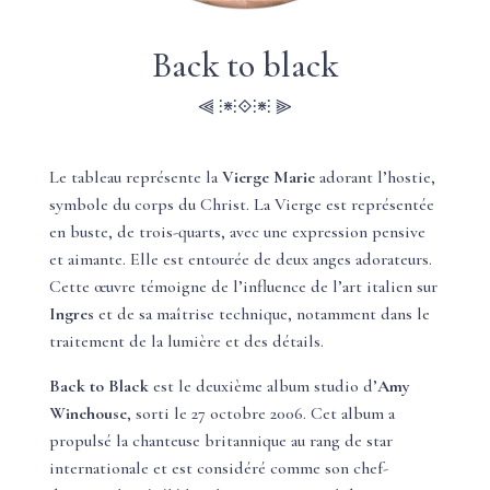
Back to black
⫷ ⫶⋇⫶⟐⫶⋇⫶ ⫸
Le tableau représente la
Vierge Marie
adorant l’hostie,
symbole du corps du Christ. La Vierge est représentée
en buste, de trois-quarts, avec une expression pensive
et aimante. Elle est entourée de deux anges adorateurs.
Cette œuvre témoigne de l’influence de l’art italien sur
Ingres
et de sa maîtrise technique, notamment dans le
traitement de la lumière et des détails.
Back to Black
est le deuxième album studio d’
Amy
Winehouse
, sorti le 27 octobre 2006. Cet album a
propulsé la chanteuse britannique au rang de star
internationale et est considéré comme son chef-